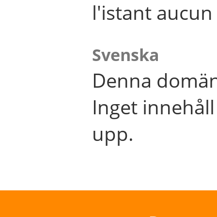
l'istant aucu
Svenska
Denna domän 
Inget innehål
upp.